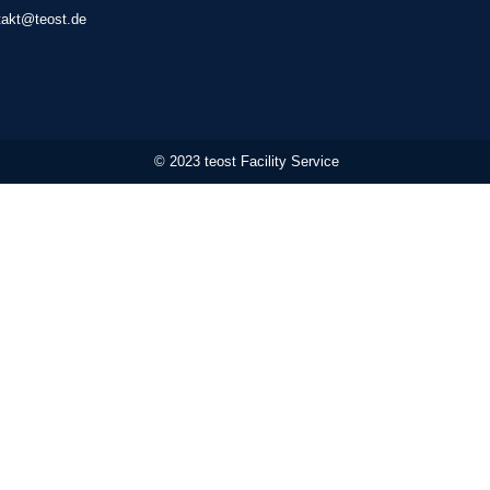
takt@teost.de
© 2023 teost Facility Service