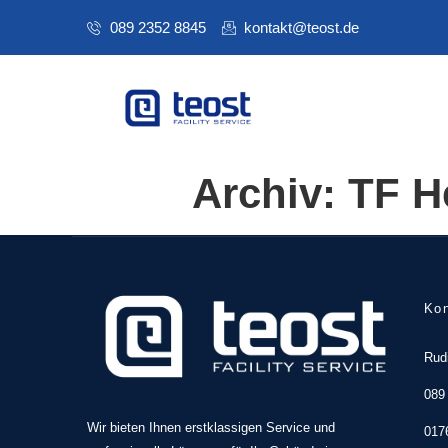
089 2352 8845
kontakt@teost.de
Archiv:
TF H
Kon
Rud
089
Wir bieten Ihnen erstklassigen Service und
017